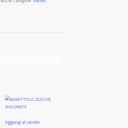
:
80258
Categorie:
Natale
,
Aggiungi al carrello