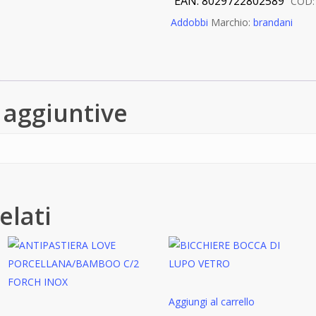
EAN:
8029722802589
COD
Addobbi
Marchio:
brandani
 aggiuntive
elati
Aggiungi al carrello