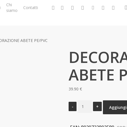
Chi
facebook
google-
instagram
whatsapp
tiktok
phone
email
i
Contatti
siamo
plus
ORAZIONE ABETE PE/PVC
DECORA
ABETE 
39.90
€
DECORAZIONE
Aggiungi 
ABETE
PE/PVC
quantità