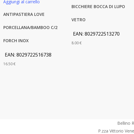
Aggiungi al carrello
BICCHIERE BOCCA DI LUPO
ANTIPASTIERA LOVE
VETRO
PORCELLANA/BAMBOO C/2
EAN:
8029722513270
FORCH INOX
8.00
€
EAN:
8029722516738
16.50
€
Bellino R
P.zza Vittorio Ven