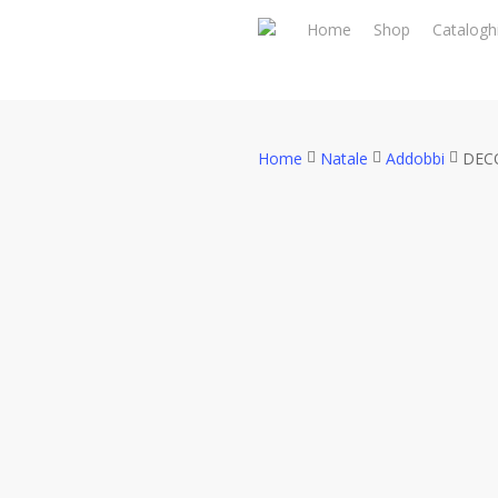
Skip
Home
Shop
Catalogh
to
main
content
Home
Natale
Addobbi
DEC