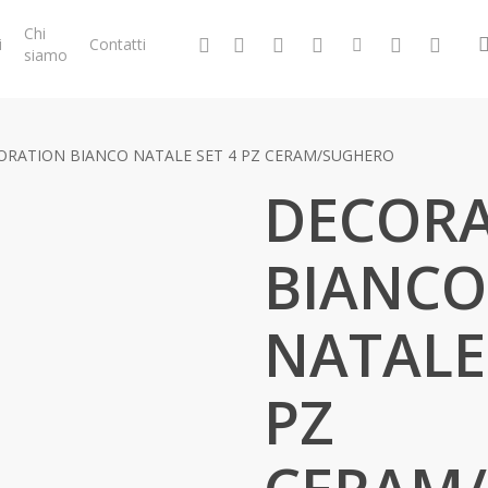
Chi
facebook
google-
instagram
whatsapp
tiktok
phone
email
i
Contatti
siamo
plus
ORATION BIANCO NATALE SET 4 PZ CERAM/SUGHERO
DECOR
BIANCO
NATALE
PZ