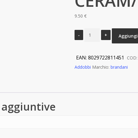
CERAM
9.50
€
DECORATION
Aggiungi 
BIANCO
NATALE
SET
EAN:
8029722811451
COD
4
Addobbi
Marchio:
brandani
PZ
CERAM/SUGHERO
quantità
 aggiuntive