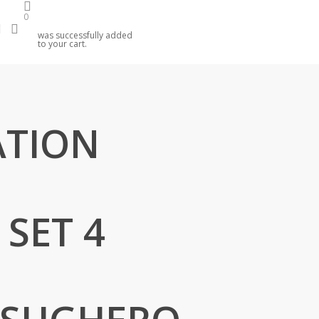
0
search
account
was successfully added
to your cart.
ATION
 SET 4