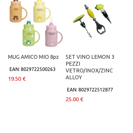
Aggiungi al carrello
Aggiungi al carrello
MUG AMICO MIO 8pz
SET VINO LEMON 3
PEZZI
EAN:
8029722500263
VETRO/INOX/ZINC
ALLOY
19.50
€
EAN:
8029722512877
25.00
€