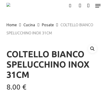
Menu
Skip
search
account
to
Close
main
Menu
Home
Cucina
Posate
COLTELLO BIANCO
content
SPELUCCHINO INOX 31CM
COLTELLO BIANCO
SPELUCCHINO INOX
31CM
8.00
€