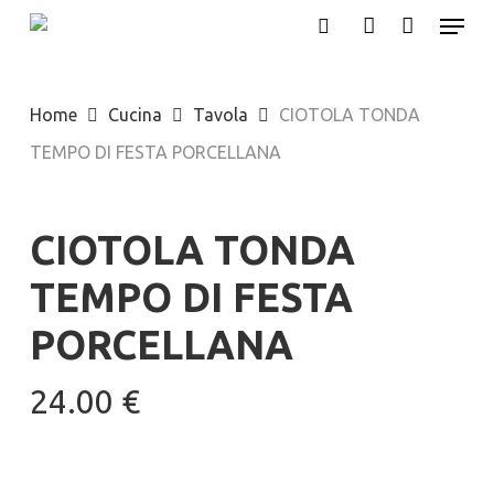
Menu
Skip
search
account
to
Close
main
Menu
Home
Cucina
Tavola
CIOTOLA TONDA
content
TEMPO DI FESTA PORCELLANA
CIOTOLA TONDA
TEMPO DI FESTA
PORCELLANA
24.00
€