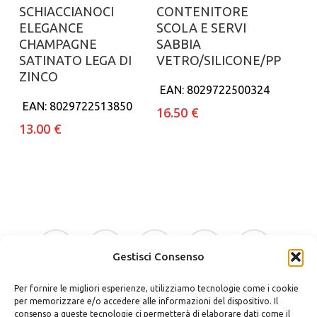
Aggiungi al carrello
Aggiungi al carrello
SCHIACCIANOCI
CONTENITORE
ELEGANCE
SCOLA E SERVI
CHAMPAGNE
SABBIA
SATINATO LEGA DI
VETRO/SILICONE/PP
ZINCO
EAN:
8029722500324
EAN:
8029722513850
16.50
€
13.00
€
facebook
google-
instagram
whatsapp
tiktok
plus
Gestisci Consenso
Per fornire le migliori esperienze, utilizziamo tecnologie come i cookie
phone
email
per memorizzare e/o accedere alle informazioni del dispositivo. Il
consenso a queste tecnologie ci permetterà di elaborare dati come il