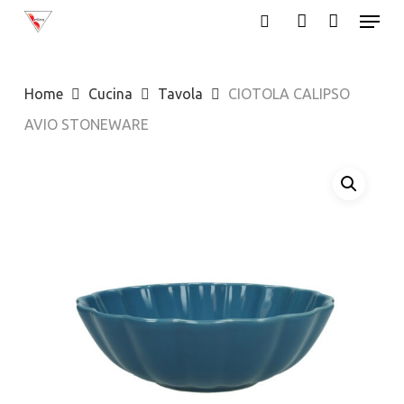
Menu
Skip
search
account
to
Close
main
Menu
Home
Cucina
Tavola
CIOTOLA CALIPSO
content
AVIO STONEWARE