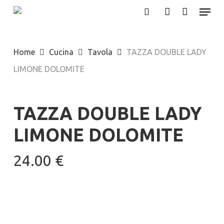
Menu
Skip
search
account
to
main
Home
Cucina
Tavola
TAZZA DOUBLE LADY
content
LIMONE DOLOMITE
TAZZA DOUBLE LADY
LIMONE DOLOMITE
24.00
€