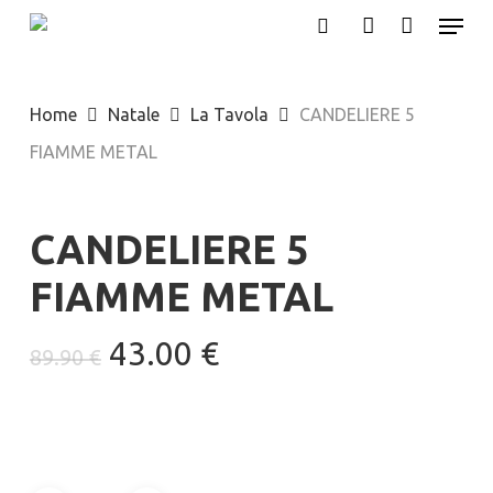
Menu
Skip
search
account
to
main
Home
Natale
La Tavola
CANDELIERE 5
content
FIAMME METAL
CANDELIERE 5
FIAMME METAL
Il
Il
43.00
€
89.90
€
prezzo
prezzo
originale
attuale
era:
è:
89.90 €.
43.00 €.