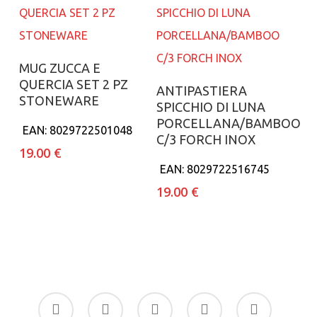
Aggiungi al carrello
MUG ZUCCA E
QUERCIA SET 2 PZ
Aggiungi al carrello
ANTIPASTIERA
STONEWARE
SPICCHIO DI LUNA
PORCELLANA/BAMBOO
EAN:
8029722501048
C/3 FORCH INOX
19.00
€
EAN:
8029722516745
19.00
€
facebook
google-
instagram
whatsapp
tiktok
plus