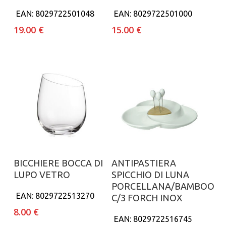
EAN:
8029722501048
EAN:
8029722501000
19.00
€
15.00
€
Aggiungi al carrello
Aggiungi al carrello
BICCHIERE BOCCA DI
ANTIPASTIERA
LUPO VETRO
SPICCHIO DI LUNA
PORCELLANA/BAMBOO
EAN:
8029722513270
C/3 FORCH INOX
8.00
€
EAN:
8029722516745