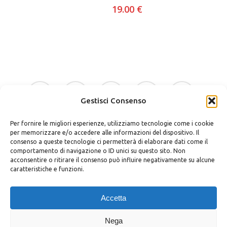
19.00
€
facebook
google-
instagram
whatsapp
tiktok
plus
Gestisci Consenso
Per fornire le migliori esperienze, utilizziamo tecnologie come i cookie
phone
email
per memorizzare e/o accedere alle informazioni del dispositivo. Il
consenso a queste tecnologie ci permetterà di elaborare dati come il
comportamento di navigazione o ID unici su questo sito. Non
acconsentire o ritirare il consenso può influire negativamente su alcune
caratteristiche e funzioni.
Bellino Regali Avola srls
P.zza Vittorio Veneto 30 – 96012 Avola (SR)
Accetta
P.iva 02037400898
Privacy Policy
|
Cookie Policy
|
Termini e Condizioni
|
Richiedi
Nega