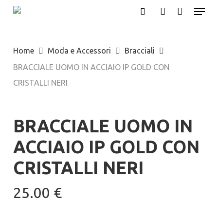
Menu
Skip
search
account
to
Close
main
Menu
Home
Moda e Accessori
Bracciali
content
BRACCIALE UOMO IN ACCIAIO IP GOLD CON
CRISTALLI NERI
BRACCIALE UOMO IN
ACCIAIO IP GOLD CON
CRISTALLI NERI
25.00
€