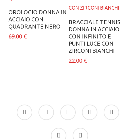
Aggiungi al carrello
OROLOGIO DONNA IN
ACCIAIO CON
Aggiungi al carrello
BRACCIALE TENNIS
QUADRANTE NERO
DONNA IN ACCIAIO
69.00
€
CON INFINITO E
PUNTI LUCE CON
ZIRCONI BIANCHI
22.00
€
facebook
google-
instagram
whatsapp
tiktok
plus
phone
email