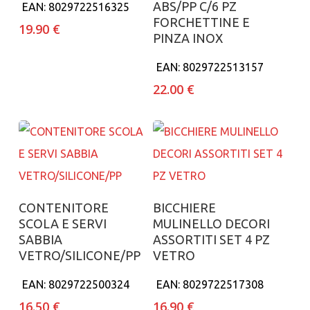
ABS/PP C/6 PZ
EAN:
8029722516325
FORCHETTINE E
19.90
€
PINZA INOX
EAN:
8029722513157
22.00
€
Aggiungi al carrello
Aggiungi al carrello
CONTENITORE
BICCHIERE
SCOLA E SERVI
MULINELLO DECORI
SABBIA
ASSORTITI SET 4 PZ
VETRO/SILICONE/PP
VETRO
EAN:
8029722500324
EAN:
8029722517308
16.50
€
16.90
€