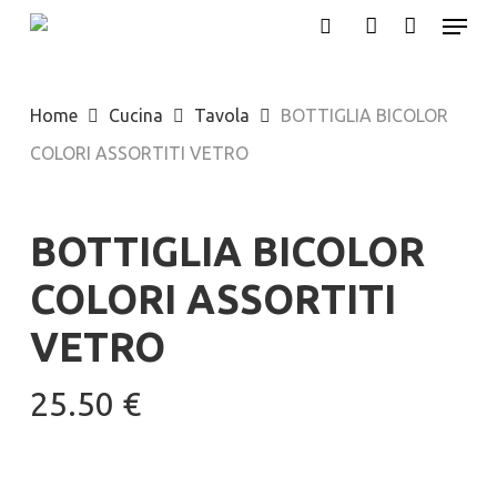
Menu
Skip
search
account
to
main
Home
Cucina
Tavola
BOTTIGLIA BICOLOR
content
COLORI ASSORTITI VETRO
BOTTIGLIA BICOLOR
COLORI ASSORTITI
VETRO
25.50
€