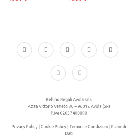
facebook
google-
instagram
whatsapp
tiktok
plus
phone
email
Bellino Regali Avola srls
P.zza Vittorio Veneto 30 – 96012 Avola (SR)
P.iva 02037400898
Privacy Policy
|
Cookie Policy
|
Termini e Condizioni
|
Richiedi
Dati