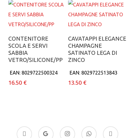
Aggiungi al carrello
Aggiungi al carrello
CONTENITORE
CAVATAPPI ELEGANCE
SCOLA E SERVI
CHAMPAGNE
SABBIA
SATINATO LEGA DI
VETRO/SILICONE/PP
ZINCO
EAN:
8029722500324
EAN:
8029722513843
16.50
€
13.50
€
facebook
google-
instagram
whatsapp
tiktok
plus