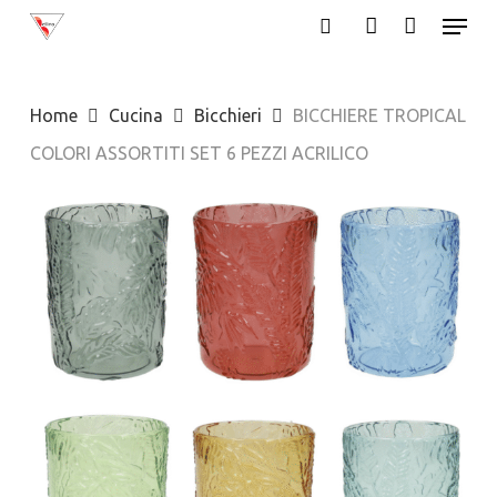
Menu
Skip
search
account
to
main
Home
Cucina
Bicchieri
BICCHIERE TROPICAL
content
COLORI ASSORTITI SET 6 PEZZI ACRILICO