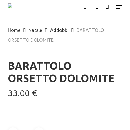
Menu
Skip
search
account
to
main
Home
Natale
Addobbi
BARATTOLO
content
ORSETTO DOLOMITE
BARATTOLO
ORSETTO DOLOMITE
33.00
€