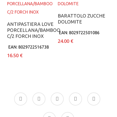
Aggiungi al carrello
BARATTOLO ZUCCHE
DOLOMITE
Aggiungi al carrello
ANTIPASTIERA LOVE
PORCELLANA/BAMBOO
EAN:
8029722501086
C/2 FORCH INOX
24.00
€
EAN:
8029722516738
16.50
€
facebook
google-
instagram
whatsapp
tiktok
plus
phone
email