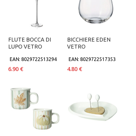
Aggiungi al carrello
Aggiungi al carrello
FLUTE BOCCA DI
BICCHIERE EDEN
LUPO VETRO
VETRO
EAN:
8029722513294
EAN:
8029722517353
6.90
€
4.80
€