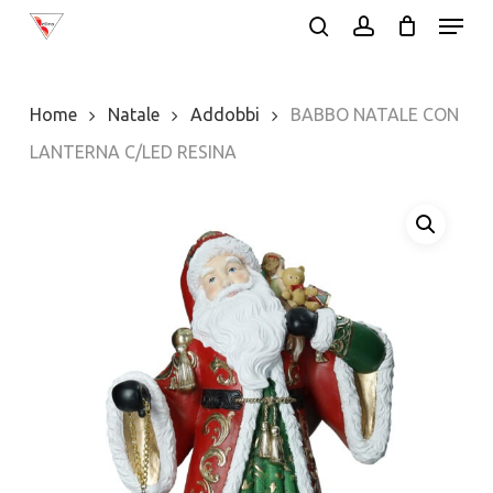
Menu
Skip
search
account
to
Close
main
Menu
Home
Natale
Addobbi
BABBO NATALE CON
content
LANTERNA C/LED RESINA