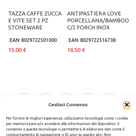
Aggiungi al carrello
Aggiungi al carrello
TAZZA CAFFE ZUCCA
ANTIPASTIERA LOVE
E VITE SET 2 PZ
PORCELLANA/BAMBOO
STONEWARE
C/2 FORCH INOX
EAN:
8029722501000
EAN:
8029722516738
15.00
€
16.50
€
facebook
google-
instagram
whatsapp
tiktok
plus
Gestisci Consenso
Per fornire le migliori esperienze, utilizziamo tecnologie come i cookie
phone
email
per memorizzare e/o accedere alle informazioni del dispositivo. Il
consenso a queste tecnologie ci permetterà di elaborare dati come il
comportamento di navigazione o ID unici su questo sito. Non