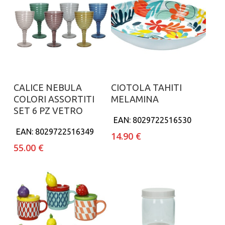
Aggiungi al carrello
Aggiungi al carrello
CALICE NEBULA
CIOTOLA TAHITI
COLORI ASSORTITI
MELAMINA
SET 6 PZ VETRO
EAN:
8029722516530
EAN:
8029722516349
14.90
€
55.00
€