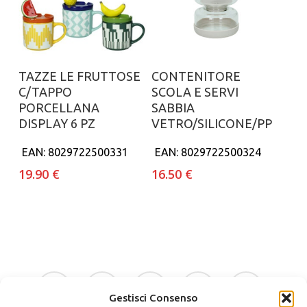
Aggiungi al carrello
Aggiungi al carrello
TAZZE LE FRUTTOSE
CONTENITORE
C/TAPPO
SCOLA E SERVI
PORCELLANA
SABBIA
DISPLAY 6 PZ
VETRO/SILICONE/PP
EAN:
8029722500331
EAN:
8029722500324
19.90
€
16.50
€
facebook
google-
instagram
whatsapp
tiktok
plus
Gestisci Consenso