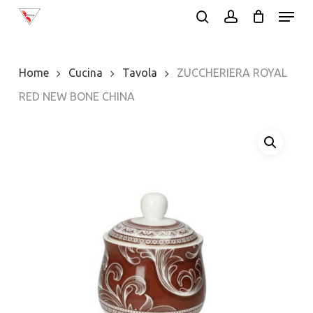
Menu
Skip
search
account
to
Close
main
Menu
Home
Cucina
Tavola
ZUCCHERIERA ROYAL
content
RED NEW BONE CHINA