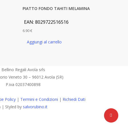
PIATTO FONDO TAHITI MELAMINA
EAN:
8029722516516
6.90
€
Aggiungi al carrello
Bellino Regali Avola srls
torio Veneto 30 – 96012 Avola (SR)
P.iva 02037400898
ie Policy
|
Termini e Condizioni
|
Richiedi Dati
a | Styled by
salvorubino.it