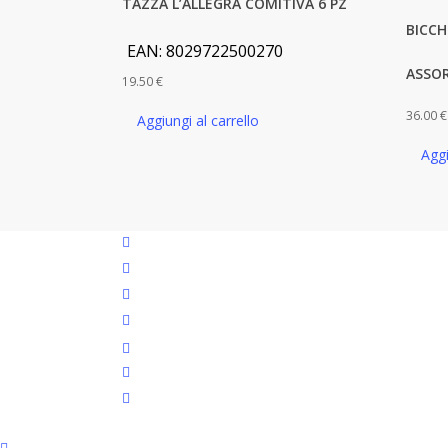
TAZZA L’ALLEGRA COMITIVA 6 PZ
BICCH
EAN:
8029722500270
ASSOR
19.50
€
36.00
€
Aggiungi al carrello
Aggi
facebook
google-
plus
instagram
whatsapp
tiktok
phone
email