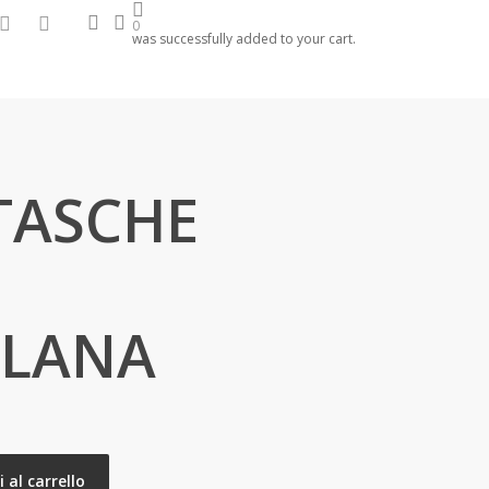
search
account
hone
email
0
was successfully added to your cart.
TASCHE
LLANA
 al carrello