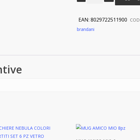
FLORA
PORCELLANA
quantità
EAN:
8029722511900
COD
brandani
ntive