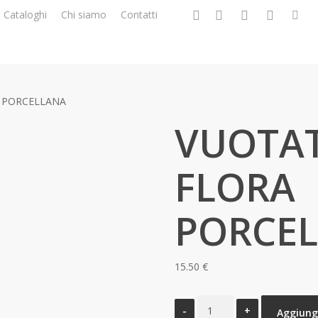
facebook
google-
instagram
whatsapp
tiktok
p
Cataloghi
Chi siamo
Contatti
plus
 PORCELLANA
VUOTA
FLORA
PORCE
15.50
€
VUOTATASCHE
Aggiungi