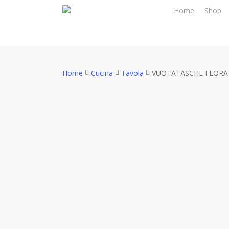
Skip
Home
Shop
to
main
content
Home
Cucina
Tavola
VUOTATASCHE FLORA