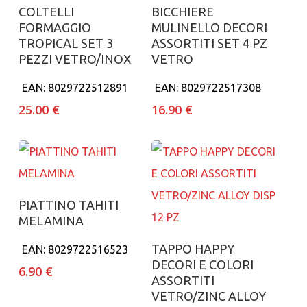
Aggiungi al carrello
Aggiungi al carrello
COLTELLI
BICCHIERE
FORMAGGIO
MULINELLO DECORI
TROPICAL SET 3
ASSORTITI SET 4 PZ
PEZZI VETRO/INOX
VETRO
EAN:
8029722512891
EAN:
8029722517308
25.00
€
16.90
€
Aggiungi al carrello
PIATTINO TAHITI
MELAMINA
Aggiungi al carrello
TAPPO HAPPY
EAN:
8029722516523
DECORI E COLORI
6.90
€
ASSORTITI
VETRO/ZINC ALLOY