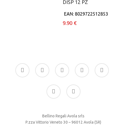
DISP 12 PZ
EAN:
8029722512853
9.90
€
facebook
google-
instagram
whatsapp
tiktok
plus
phone
email
Bellino Regali Avola srls
P.zza Vittorio Veneto 30 – 96012 Avola (SR)