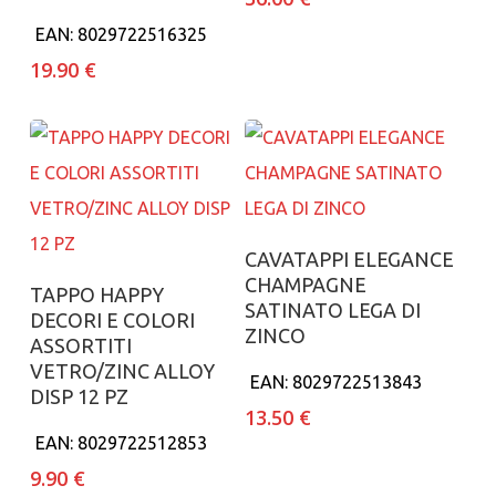
EAN:
8029722516325
19.90
€
Aggiungi al carrello
CAVATAPPI ELEGANCE
CHAMPAGNE
Aggiungi al carrello
TAPPO HAPPY
SATINATO LEGA DI
DECORI E COLORI
ZINCO
ASSORTITI
VETRO/ZINC ALLOY
EAN:
8029722513843
DISP 12 PZ
13.50
€
EAN:
8029722512853
9.90
€