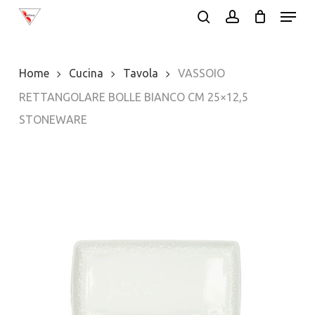
Menu
Skip
search
account
to
main
Home
Cucina
Tavola
VASSOIO
content
RETTANGOLARE BOLLE BIANCO CM 25×12,5
STONEWARE