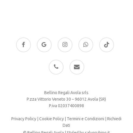
facebook
google-
instagram
whatsapp
tiktok
plus
phone
email
Bellino Regali Avola srls
P.zza Vittorio Veneto 30 – 96012 Avola (SR)
P.iva 02037400898
Privacy Policy
|
Cookie Policy
|
Termini e Condizioni
|
Richiedi
Dati
© Bellino Regali Avola | Styled by
salvorubino.it