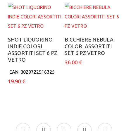
Aggiungi al carrello
Aggiungi al carrello
SHOT LIQUORINO
BICCHIERE NEBULA
INDIE COLORI
COLORI ASSORTITI
ASSORTITI SET 6 PZ
SET 6 PZ VETRO
VETRO
36.00
€
EAN:
8029722516325
19.90
€
facebook
google-
instagram
whatsapp
tiktok