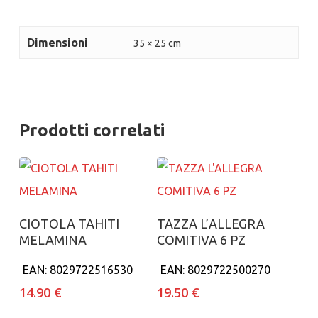
Dimensioni
35 × 25 cm
Prodotti correlati
Aggiungi al carrello
Aggiungi al carrello
CIOTOLA TAHITI
TAZZA L’ALLEGRA
MELAMINA
COMITIVA 6 PZ
EAN:
8029722516530
EAN:
8029722500270
14.90
€
19.50
€