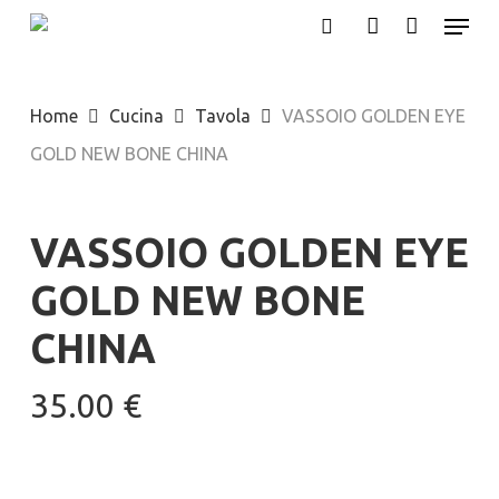
Menu
Skip
search
account
to
main
Home
Cucina
Tavola
VASSOIO GOLDEN EYE
content
GOLD NEW BONE CHINA
VASSOIO GOLDEN EYE
GOLD NEW BONE
CHINA
35.00
€