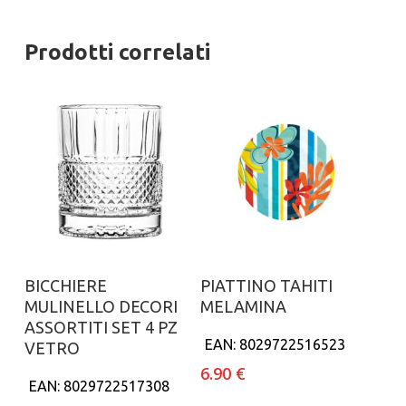
Prodotti correlati
Aggiungi al carrello
Aggiungi al carrello
BICCHIERE
PIATTINO TAHITI
MULINELLO DECORI
MELAMINA
ASSORTITI SET 4 PZ
EAN:
8029722516523
VETRO
6.90
€
EAN:
8029722517308