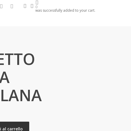
search
account
hone
email
0
was successfully added to your cart.
ETTO
A
LLANA
 al carrello