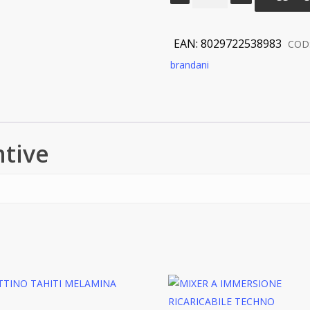
MEDICEA
PORCELLANA
quantità
EAN:
8029722538983
COD
brandani
ntive