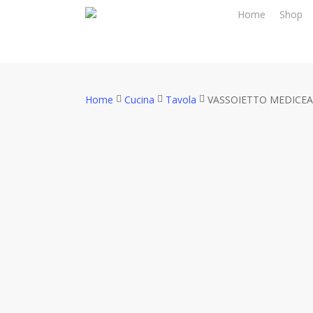
Skip
Home
Shop
to
main
content
Home
Cucina
Tavola
VASSOIETTO MEDICE