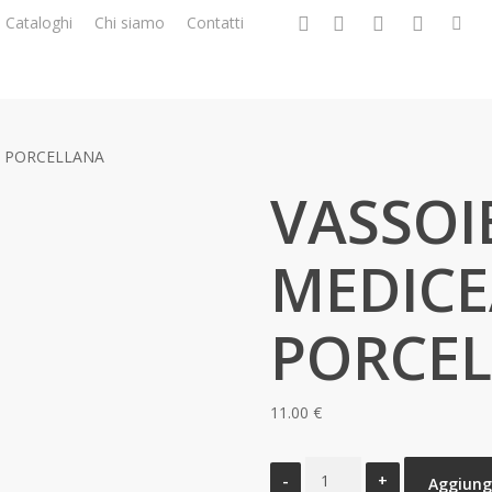
facebook
google-
instagram
whatsapp
tiktok
p
Cataloghi
Chi siamo
Contatti
plus
A PORCELLANA
VASSOI
MEDICE
PORCE
11.00
€
VASSOIETTO
Aggiungi