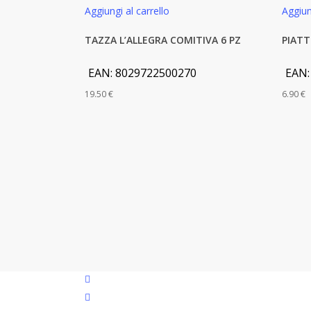
Aggiungi al carrello
Aggiun
TAZZA L’ALLEGRA COMITIVA 6 PZ
PIATT
EAN:
8029722500270
EAN
19.50
€
6.90
€
facebook
google-