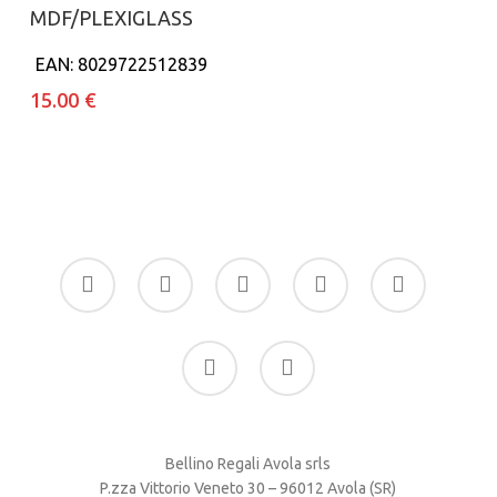
prezzo
prezzo
MDF/PLEXIGLASS
originale
attuale
era:
è:
EAN:
8029722512839
150.00 €.
49.90 €.
15.00
€
facebook
google-
instagram
whatsapp
tiktok
plus
phone
email
Bellino Regali Avola srls
P.zza Vittorio Veneto 30 – 96012 Avola (SR)