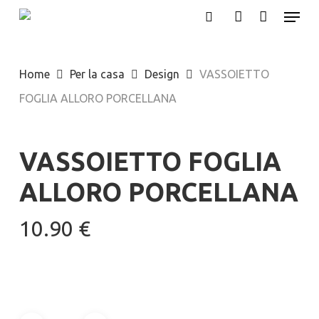
Menu
Skip
search
account
to
main
Home
Per la casa
Design
VASSOIETTO
content
FOGLIA ALLORO PORCELLANA
VASSOIETTO FOGLIA
ALLORO PORCELLANA
10.90
€