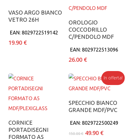
Aggiungi al carrello
VASO ARGO BIANCO
VETRO 26H
Aggiungi al carrello
OROLOGIO
COCCODRILLO
EAN:
8029722519142
C/PENDOLO MDF
19.90
€
EAN:
8029722513096
26.00
€
In offerta!
Aggiungi al carrello
SPECCHIO BIANCO
GRANDE MDF/PVC
Aggiungi al carrello
CORNICE
EAN:
8029722500249
PORTADISEGNI
Il
Il
49.90
€
150.00
€
FORMATO A5