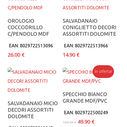
Aggiungi al carrello
Aggiungi al carrello
OROLOGIO
SALVADANAIO
COCCODRILLO
CONIGLIETTO DECORI
C/PENDOLO MDF
ASSORTITI DOLOMITE
EAN:
8029722513096
EAN:
8029722513966
26.00
€
14.90
€
In offerta!
Aggiungi al carrello
SPECCHIO BIANCO
GRANDE MDF/PVC
Aggiungi al carrello
SALVADANAIO MICIO
DECORI ASSORTITI
EAN:
8029722500249
DOLOMITE
Il
Il
49.90
€
150.00
€