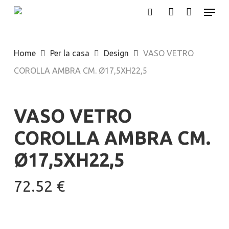
Menu
Skip
search
account
to
main
Home
Per la casa
Design
VASO VETRO
content
COROLLA AMBRA CM. Ø17,5XH22,5
VASO VETRO
COROLLA AMBRA CM.
Ø17,5XH22,5
72.52
€