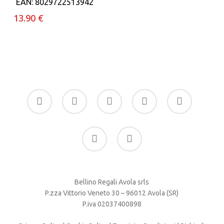
prezzo
prezzo
EAN:
8029722513942
originale
attuale
13.90
€
era:
è:
150.00 €.
49.90 €.
facebook
google-
instagram
whatsapp
tiktok
plus
phone
email
Bellino Regali Avola srls
P.zza Vittorio Veneto 30 – 96012 Avola (SR)
P.iva 02037400898