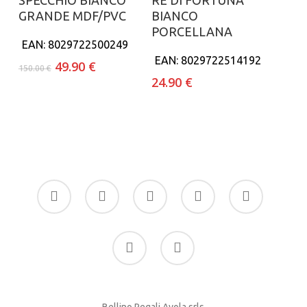
SPECCHIO BIANCO
RE DI FORTUNA
GRANDE MDF/PVC
BIANCO
PORCELLANA
EAN:
8029722500249
EAN:
8029722514192
Il
Il
49.90
€
150.00
€
prezzo
prezzo
24.90
€
originale
attuale
era:
è:
150.00 €.
49.90 €.
facebook
google-
instagram
whatsapp
tiktok
plus
phone
email