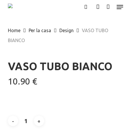
Menu
Skip
search
account
to
main
Home
Per la casa
Design
VASO TUBO
content
BIANCO
VASO TUBO BIANCO
10.90
€