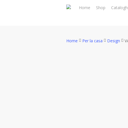
Skip
Home
Shop
Catalogh
to
main
content
Home
Per la casa
Design
V