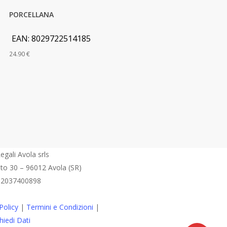
PORCELLANA
EAN:
8029722514185
24.90
€
egali Avola srls
eto 30 – 96012 Avola (SR)
 02037400898
Policy
|
Termini e Condizioni
|
hiedi Dati