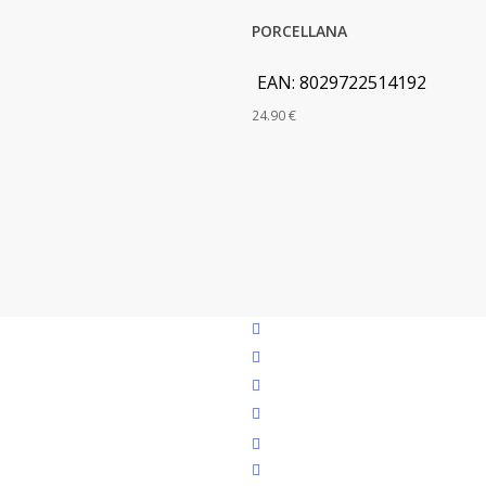
PORCELLANA
EAN:
8029722514192
24.90
€
facebook
google-
plus
instagram
whatsapp
tiktok
phone