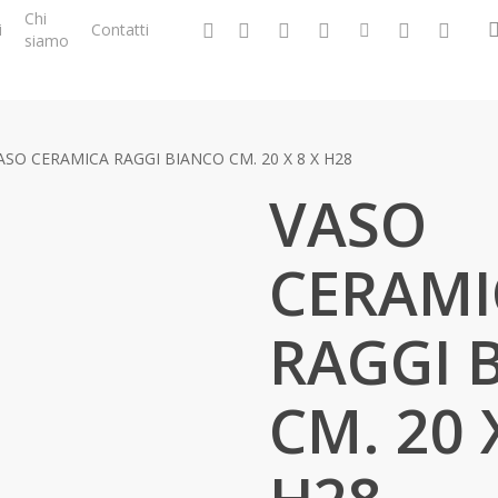
Chi
facebook
google-
instagram
whatsapp
tiktok
phone
email
i
Contatti
siamo
plus
ASO CERAMICA RAGGI BIANCO CM. 20 X 8 X H28
VASO
CERAMI
RAGGI 
CM. 20 