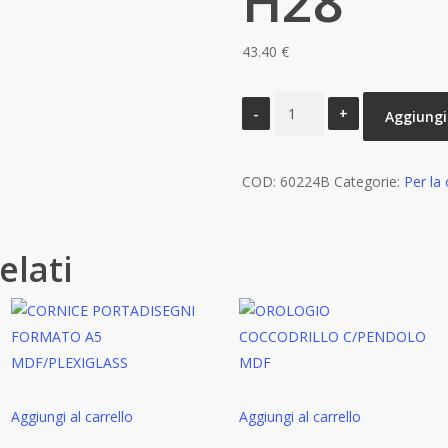
H28
43.40
€
VASO
Aggiungi 
CERAMICA
RAGGI
COD:
BIANCO
60224B
Categorie:
Per la
CM.
20
elati
X
8
X
H28
quantità
Aggiungi al carrello
Aggiungi al carrello