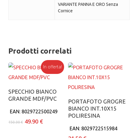
VARIANTE PANNA E ORO Senza
Cornice
Prodotti correlati
In offerta!
Aggiungi al carrello
SPECCHIO BIANCO
GRANDE MDF/PVC
Aggiungi al carrello
PORTAFOTO GROGRE
BIANCO INT.10X15
EAN:
8029722500249
POLIRESINA
Il
Il
49.90
€
150.00
€
prezzo
prezzo
EAN:
8029722515984
originale
attuale