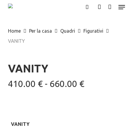
Menu
Skip
search
account
to
main
Home
Per la casa
Quadri
Figurativi
content
VANITY
VANITY
Fascia
410.00
€
-
660.00
€
di
prezzo:
da
410.00 €
VANITY
a