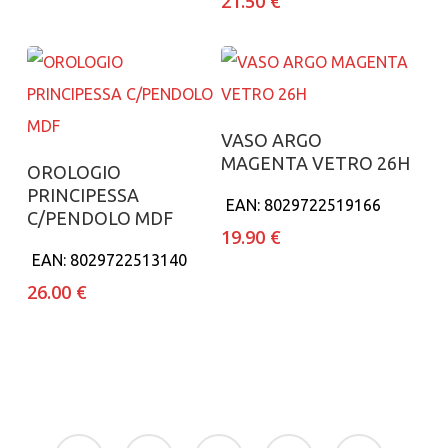
21.50
€
era:
è:
150.00 €.
49.90 €.
Aggiungi al carrello
VASO ARGO
MAGENTA VETRO 26H
Aggiungi al carrello
OROLOGIO
PRINCIPESSA
EAN:
8029722519166
C/PENDOLO MDF
19.90
€
EAN:
8029722513140
26.00
€
facebook
google-
instagram
whatsapp
tiktok