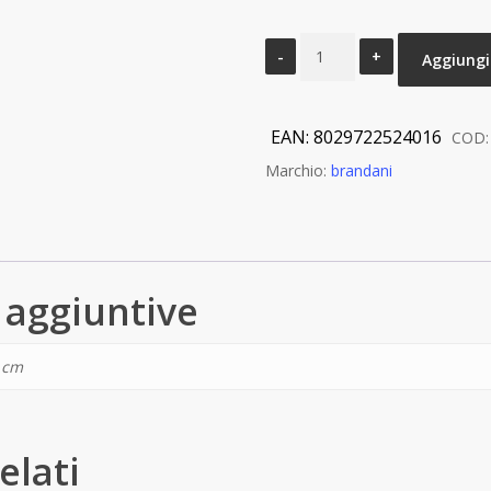
TAZZINA
Aggiungi 
CAFFE
SENZATEMPO
SET
EAN:
8029722524016
COD
2
Marchio:
brandani
PZ
NEW
BONE
CHINA
 aggiuntive
quantità
6 cm
elati