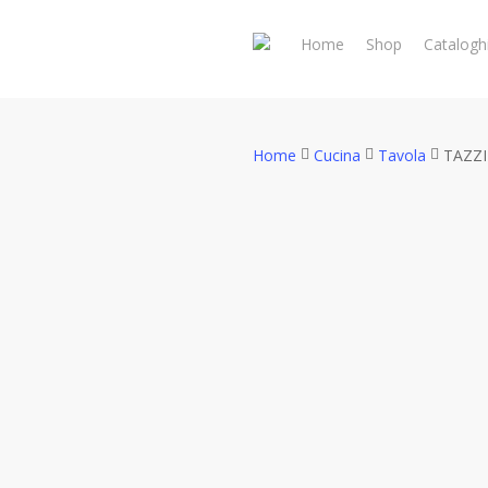
Skip
to
Home
Shop
Catalogh
main
content
Home
Cucina
Tavola
TAZZ