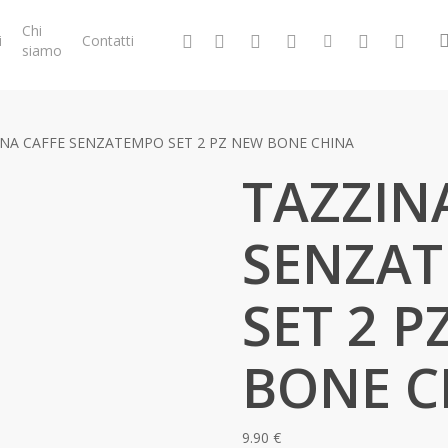
Chi
facebook
google-
instagram
whatsapp
tiktok
phone
email
i
Contatti
siamo
plus
INA CAFFE SENZATEMPO SET 2 PZ NEW BONE CHINA
TAZZIN
SENZA
SET 2 P
BONE C
9.90
€