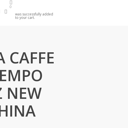
0
search
account
was successfully added
to your cart.
A CAFFE
TEMPO
Z NEW
HINA