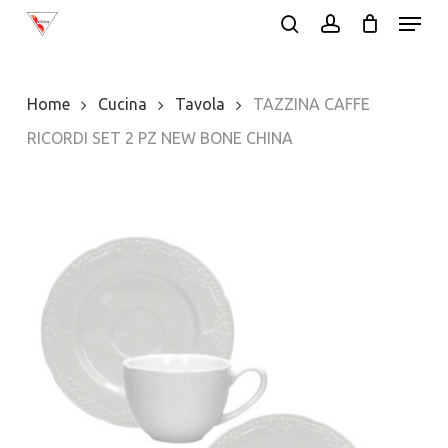
Menu
Skip
search
account
to
main
Home
Cucina
Tavola
TAZZINA CAFFE
content
RICORDI SET 2 PZ NEW BONE CHINA