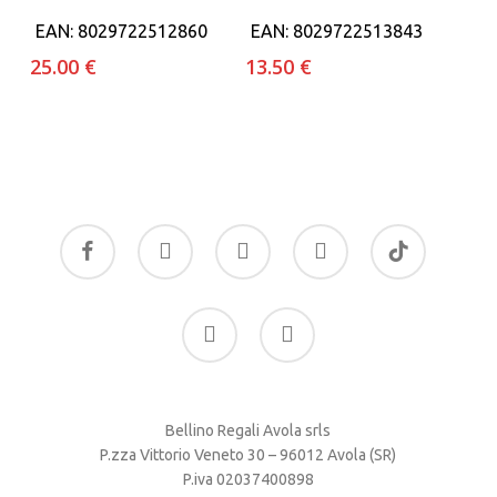
EAN:
8029722512860
EAN:
8029722513843
25.00
€
13.50
€
facebook
google-
instagram
whatsapp
tiktok
plus
phone
email
Bellino Regali Avola srls
P.zza Vittorio Veneto 30 – 96012 Avola (SR)
P.iva 02037400898