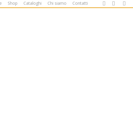
facebook
google-
instag
w
e
Shop
Cataloghi
Chi siamo
Contatti
plus