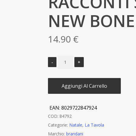
RACCONTI 
NEW BONE
14.90
€
Aggiungi Al Carrello
EAN:
8029722847924
COD:
84792
Categorie:
Natale
,
La Tavola
Marchio:
brandani