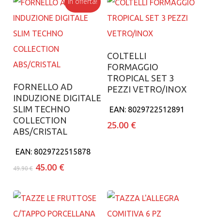
In offerta!
Aggiungi al carrello
COLTELLI
FORMAGGIO
TROPICAL SET 3
Aggiungi al carrello
FORNELLO AD
PEZZI VETRO/INOX
INDUZIONE DIGITALE
SLIM TECHNO
EAN:
8029722512891
COLLECTION
25.00
€
ABS/CRISTAL
EAN:
8029722515878
Il
Il
45.00
€
49.90
€
prezzo
prezzo
originale
attuale
era:
è:
49.90 €.
45.00 €.