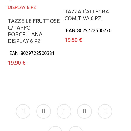
Aggiungi al carrello
TAZZA L’ALLEGRA
COMITIVA 6 PZ
Aggiungi al carrello
TAZZE LE FRUTTOSE
C/TAPPO
EAN:
8029722500270
PORCELLANA
19.50
€
DISPLAY 6 PZ
EAN:
8029722500331
19.90
€
facebook
google-
instagram
whatsapp
tiktok
plus
phone
email