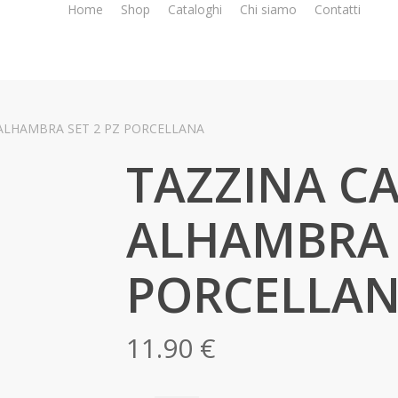
Home
Shop
Cataloghi
Chi siamo
Contatti
ALHAMBRA SET 2 PZ PORCELLANA
TAZZINA CA
ALHAMBRA 
PORCELLA
11.90
€