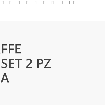
0
search
account
facebook
google-
instagram
whatsapp
tiktok
phone
email
plus
FFE
SET 2 PZ
NA