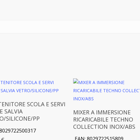
Aggiungi Al Carrello
ENITORE SCOLA E SERVI
Aggiungi Al Carrello
E SALVIA
MIXER A IMMERSIONE
O/SILICONE/PP
RICARICABILE TECHNO
COLLECTION INOX/ABS
8029722500317
EAN:
8029722515809
0
€