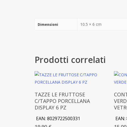
10.5 × 6 cm
Dimensioni
Prodotti correlati
Aggiungi Al Carrello
TAZZE LE FRUTTOSE
CONT
C/TAPPO PORCELLANA
VERD
DISPLAY 6 PZ
VETR
EAN:
8029722500331
EAN:
19.90
€
15.0