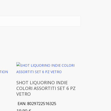
Aggiungi Al Carrello
SHOT LIQUORINO INDIE
COLORI ASSORTITI SET 6 PZ
VETRO
EAN:
8029722516325
19.90
€