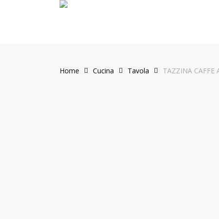
Skip
to
main
content
Home
Cucina
Tavola
TAZZINA CAFFE 