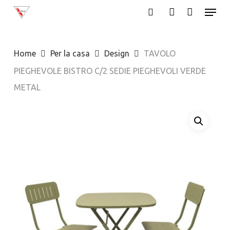
Menu
Skip
search
account
to
Close
main
Menu
Home
Per la casa
Design
TAVOLO
content
PIEGHEVOLE BISTRO C/2 SEDIE PIEGHEVOLI VERDE
METAL