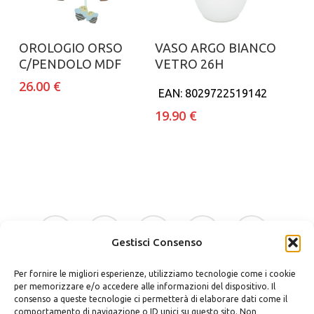
Aggiungi al carrello
Aggiungi al carrello
OROLOGIO ORSO
VASO ARGO BIANCO
C/PENDOLO MDF
VETRO 26H
26.00
€
EAN:
8029722519142
19.90
€
facebook
google-
instagram
whatsapp
tiktok
plus
Gestisci Consenso
Per fornire le migliori esperienze, utilizziamo tecnologie come i cookie
phone
email
per memorizzare e/o accedere alle informazioni del dispositivo. Il
consenso a queste tecnologie ci permetterà di elaborare dati come il
comportamento di navigazione o ID unici su questo sito. Non