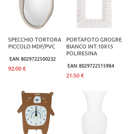
Aggiungi al carrello
Aggiungi al carrello
SPECCHIO TORTORA
PORTAFOTO GROGRE
PICCOLO MDF/PVC
BIANCO INT.10X15
POLIRESINA
EAN:
8029722500232
EAN:
8029722515984
92.00
€
21.50
€