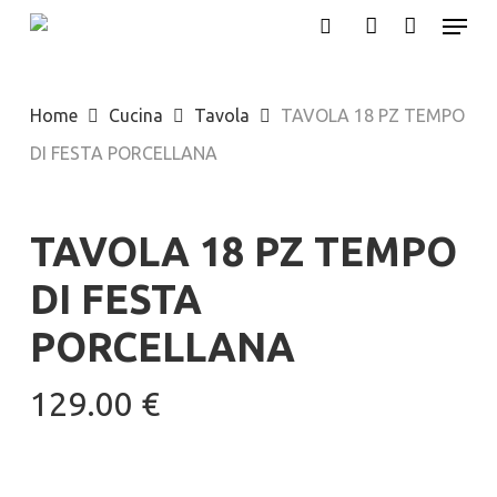
Menu
Skip
search
account
to
main
Home
Cucina
Tavola
TAVOLA 18 PZ TEMPO
content
DI FESTA PORCELLANA
TAVOLA 18 PZ TEMPO
DI FESTA
PORCELLANA
129.00
€