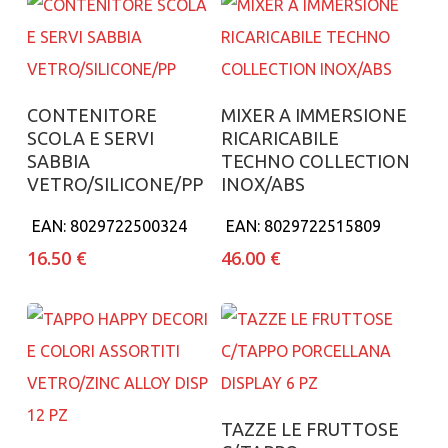
Aggiungi al carrello
Aggiungi al carrello
CONTENITORE
MIXER A IMMERSIONE
SCOLA E SERVI
RICARICABILE
SABBIA
TECHNO COLLECTION
VETRO/SILICONE/PP
INOX/ABS
EAN:
8029722500324
EAN:
8029722515809
16.50
€
46.00
€
Aggiungi al carrello
TAZZE LE FRUTTOSE