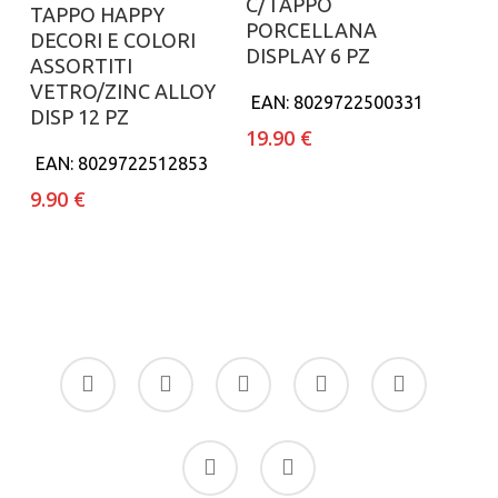
C/TAPPO
Aggiungi al carrello
TAPPO HAPPY
PORCELLANA
DECORI E COLORI
DISPLAY 6 PZ
ASSORTITI
VETRO/ZINC ALLOY
EAN:
8029722500331
DISP 12 PZ
19.90
€
EAN:
8029722512853
9.90
€
facebook
google-
instagram
whatsapp
tiktok
plus
phone
email