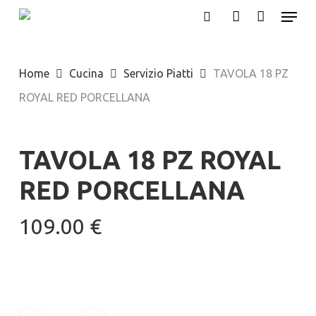
Menu
Skip
search
account
to
Close
main
Menu
Home
Cucina
Servizio Piatti
TAVOLA 18 PZ
content
ROYAL RED PORCELLANA
TAVOLA 18 PZ ROYAL
RED PORCELLANA
109.00
€