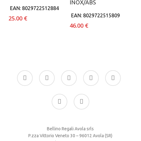
INOX/ABS
EAN:
8029722512884
EAN:
8029722515809
25.00
€
46.00
€
facebook
google-
instagram
whatsapp
tiktok
plus
phone
email
Bellino Regali Avola srls
P.zza Vittorio Veneto 30 – 96012 Avola (SR)