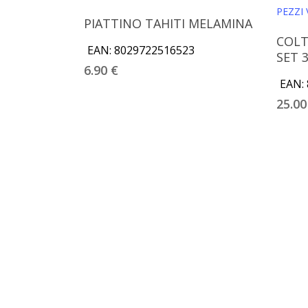
Aggiungi Al Carrello
PIATTINO TAHITI MELAMINA
COLT
EAN:
8029722516523
SET 
6.90
€
EAN:
25.0