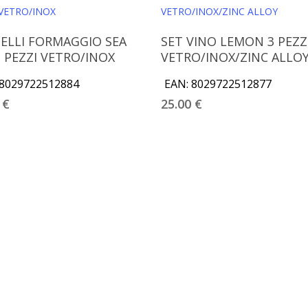
Aggiungi Al Carrello
Aggiungi Al Carrello
ELLI FORMAGGIO SEA
SET VINO LEMON 3 PEZZ
3 PEZZI VETRO/INOX
VETRO/INOX/ZINC ALLO
8029722512884
EAN:
8029722512877
0
€
25.00
€