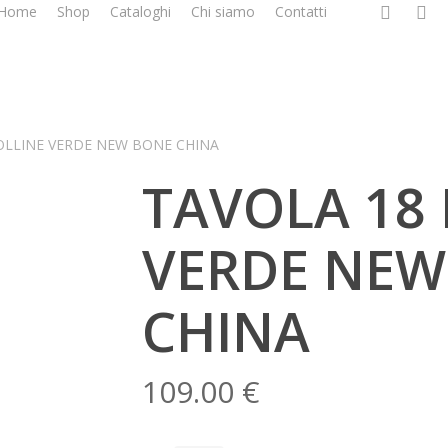
facebook
google
i
Home
Shop
Cataloghi
Chi siamo
Contatti
plus
OLLINE VERDE NEW BONE CHINA
TAVOLA 18 
VERDE NEW
CHINA
109.00
€