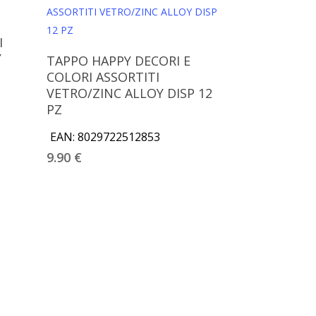
I
Aggiungi Al Carrello
Y
TAPPO HAPPY DECORI E
COLORI ASSORTITI
VETRO/ZINC ALLOY DISP 12
PZ
EAN:
8029722512853
9.90
€