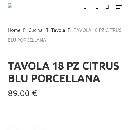
Menu
Skip
search
account
to
main
Home
Cucina
Tavola
TAVOLA 18 PZ CITRUS
content
BLU PORCELLANA
TAVOLA 18 PZ CITRUS
BLU PORCELLANA
89.00
€