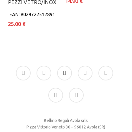
14.90
€
PEZZI VETRO/INOX
EAN:
8029722512891
25.00
€
facebook
google-
instagram
whatsapp
tiktok
plus
phone
email
Bellino Regali Avola srls
P.zza Vittorio Veneto 30 – 96012 Avola (SR)