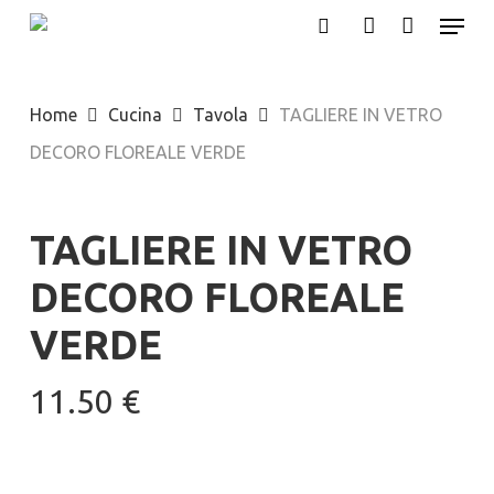
Menu
Skip
search
account
to
main
Home
Cucina
Tavola
TAGLIERE IN VETRO
content
DECORO FLOREALE VERDE
TAGLIERE IN VETRO
DECORO FLOREALE
VERDE
11.50
€