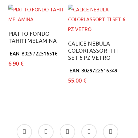
Aggiungi al carrello
PIATTO FONDO
TAHITI MELAMINA
Aggiungi al carrello
CALICE NEBULA
COLORI ASSORTITI
EAN:
8029722516516
SET 6 PZ VETRO
6.90
€
EAN:
8029722516349
55.00
€
facebook
google-
instagram
whatsapp
tiktok
plus