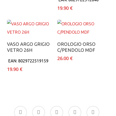
150.00 €.
49.90 €.
19.90
€
Aggiungi al carrello
Aggiungi al carrello
VASO ARGO GRIGIO
OROLOGIO ORSO
VETRO 26H
C/PENDOLO MDF
26.00
€
EAN:
8029722519159
19.90
€
facebook
google-
instagram
whatsapp
tiktok
plus