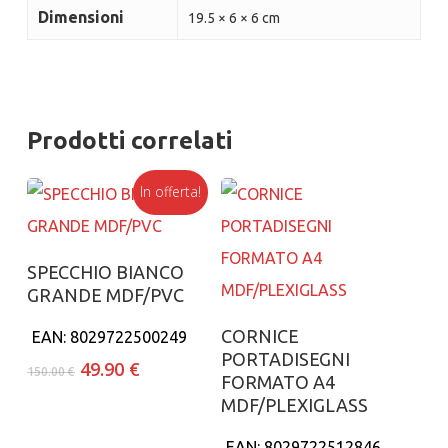
Dimensioni
19.5 × 6 × 6 cm
Prodotti correlati
In offerta!
Aggiungi al carrello
SPECCHIO BIANCO
GRANDE MDF/PVC
Aggiungi al carrello
CORNICE
EAN:
8029722500249
PORTADISEGNI
Il
Il
49.90
€
150.00
€
FORMATO A4
prezzo
prezzo
MDF/PLEXIGLASS
originale
attuale
era:
è:
EAN:
8029722512846