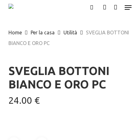
Menu
Skip
search
account
to
main
Home
Per la casa
Utilità
SVEGLIA BOTTONI
content
BIANCO E ORO PC
SVEGLIA BOTTONI
BIANCO E ORO PC
24.00
€