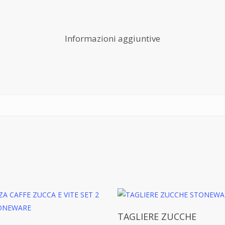
Informazioni aggiuntive
Aggiungi Al Carrello
TAGLIERE ZUCCHE
Aggiungi Al Carrello