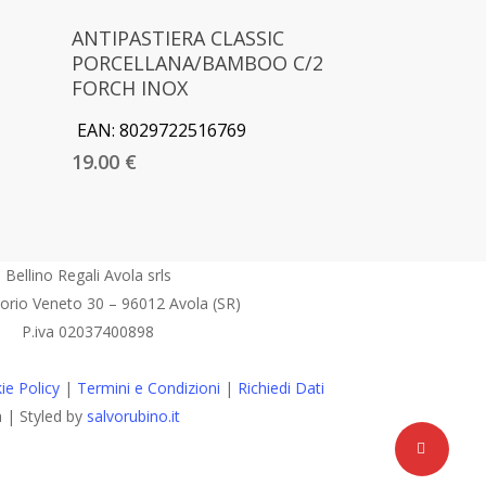
Aggiungi Al Carrello
ANTIPASTIERA CLASSIC
PORCELLANA/BAMBOO C/2
FORCH INOX
EAN:
8029722516769
19.00
€
Bellino Regali Avola srls
torio Veneto 30 – 96012 Avola (SR)
P.iva 02037400898
ie Policy
|
Termini e Condizioni
|
Richiedi Dati
a | Styled by
salvorubino.it