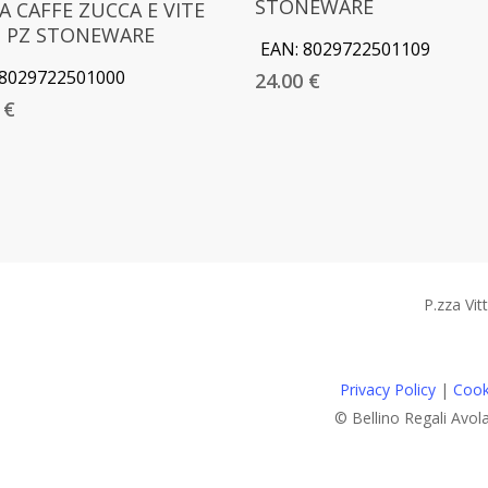
STONEWARE
A CAFFE ZUCCA E VITE
2 PZ STONEWARE
EAN:
8029722501109
8029722501000
24.00
€
0
€
P.zza Vit
Privacy Policy
|
Cook
© Bellino Regali Avol