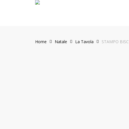
Skip
to
main
content
Home
Natale
La Tavola
STAMPO BISC