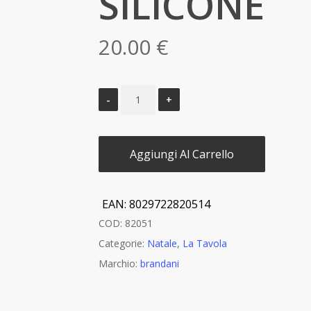
SILICONE
20.00
€
Aggiungi Al Carrello
EAN:
8029722820514
COD:
82051
Categorie:
Natale
,
La Tavola
Marchio:
brandani