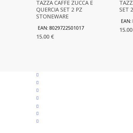
TAZZA CAFFE ZUCCA E
TAZZ
QUERCIA SET 2 PZ
SET 
STONEWARE
EAN:
EAN:
8029722501017
15.0
15.00
€
facebook
google-
plus
instagram
whatsapp
tiktok
phone
email