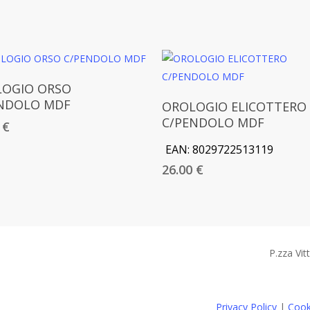
Aggiungi Al Carrello
OGIO ORSO
Aggiungi Al Carrello
NDOLO MDF
OROLOGIO ELICOTTERO
C/PENDOLO MDF
0
€
EAN:
8029722513119
26.00
€
P.zza Vit
Privacy Policy
|
Cook