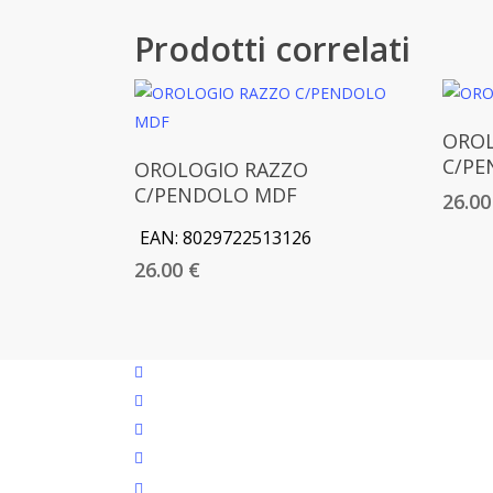
Prodotti correlati
OROL
Aggiungi Al Carrello
C/PE
OROLOGIO RAZZO
C/PENDOLO MDF
26.0
EAN:
8029722513126
26.00
€
facebook
google-
plus
instagram
whatsapp
tiktok