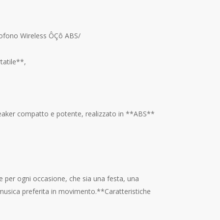
rofono Wireless ÔÇô ABS/
tatile**,
peaker compatto e potente, realizzato in **ABS**
le per ogni occasione, che sia una festa, una
musica preferita in movimento.**Caratteristiche