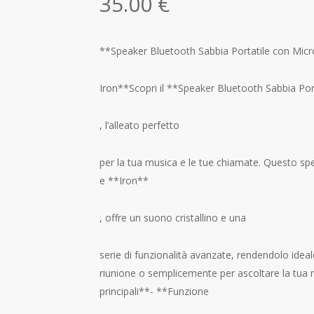
35.00
€
**Speaker Bluetooth Sabbia Portatile con Mic
Iron**Scopri il **Speaker Bluetooth Sabbia Por
, l’alleato perfetto
per la tua musica e le tue chiamate. Questo s
e **Iron**
, offre un suono cristallino e una
serie di funzionalità avanzate, rendendolo idea
riunione o semplicemente per ascoltare la tua 
principali**- **Funzione