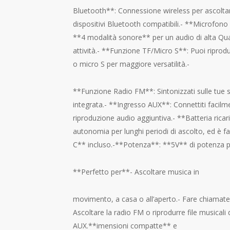
Bluetooth**: Connessione wireless per ascoltar
dispositivi Bluetooth compatibili.- **Microfono
**4 modalità sonore** per un audio di alta Qua
attività.- **Funzione TF/Micro S**: Puoi ripro
o micro S per maggiore versatilità.-
**Funzione Radio FM**: Sintonizzati sulle tue s
integrata.- **Ingresso AUX**: Connettiti facilme
riproduzione audio aggiuntiva.- **Batteria ricar
autonomia per lunghi periodi di ascolto, ed è f
C** incluso.-**Potenza**: **5V** di potenza p
**Perfetto per**- Ascoltare musica in
movimento, a casa o all’aperto.- Fare chiamate
Ascoltare la radio FM o riprodurre file musical
AUX.**imensioni compatte** e