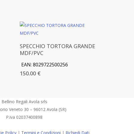
Aggiungi Al Carrello
SPECCHIO TORTORA GRANDE
MDF/PVC
EAN:
8029722500256
150.00
€
Bellino Regali Avola srls
torio Veneto 30 – 96012 Avola (SR)
P.iva 02037400898
ie Policy
|
Termini e Condizioni
|
Richiedi Dati