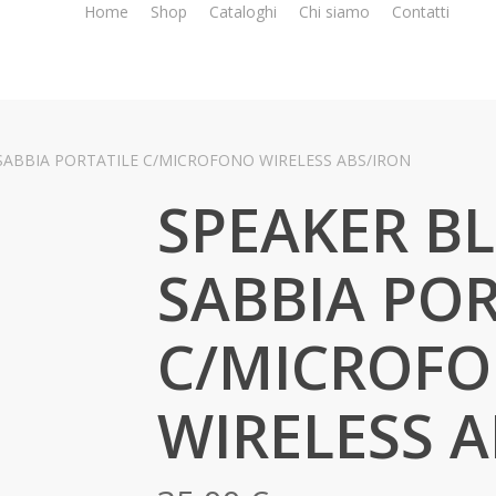
Home
Shop
Cataloghi
Chi siamo
Contatti
ABBIA PORTATILE C/MICROFONO WIRELESS ABS/IRON
SPEAKER B
SABBIA POR
C/MICROF
WIRELESS A