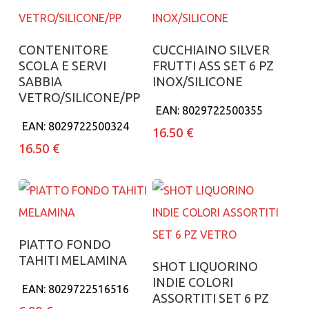
Aggiungi al carrello
Aggiungi al carrello
CONTENITORE
CUCCHIAINO SILVER
SCOLA E SERVI
FRUTTI ASS SET 6 PZ
SABBIA
INOX/SILICONE
VETRO/SILICONE/PP
EAN:
8029722500355
EAN:
8029722500324
16.50
€
16.50
€
Aggiungi al carrello
PIATTO FONDO
TAHITI MELAMINA
Aggiungi al carrello
SHOT LIQUORINO
INDIE COLORI
EAN:
8029722516516
ASSORTITI SET 6 PZ