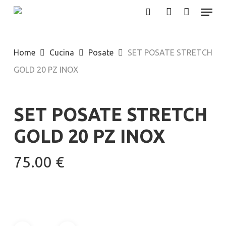
Menu
Skip
search
account
to
main
Home
Cucina
Posate
SET POSATE STRETCH
content
GOLD 20 PZ INOX
SET POSATE STRETCH
GOLD 20 PZ INOX
75.00
€