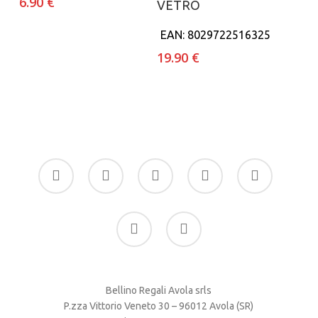
6.90
€
VETRO
EAN:
8029722516325
19.90
€
facebook
google-
instagram
whatsapp
tiktok
plus
phone
email
Bellino Regali Avola srls
P.zza Vittorio Veneto 30 – 96012 Avola (SR)