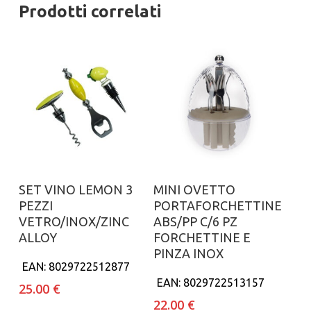
Prodotti correlati
Aggiungi al carrello
Aggiungi al carrello
SET VINO LEMON 3
MINI OVETTO
PEZZI
PORTAFORCHETTINE
VETRO/INOX/ZINC
ABS/PP C/6 PZ
ALLOY
FORCHETTINE E
PINZA INOX
EAN:
8029722512877
EAN:
8029722513157
25.00
€
22.00
€