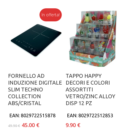
In offerta!
Aggiungi al carrello
Aggiungi al carrello
FORNELLO AD
TAPPO HAPPY
INDUZIONE DIGITALE
DECORI E COLORI
SLIM TECHNO
ASSORTITI
COLLECTION
VETRO/ZINC ALLOY
ABS/CRISTAL
DISP 12 PZ
EAN:
8029722515878
EAN:
8029722512853
Il
Il
45.00
€
9.90
€
49.90
€
prezzo
prezzo