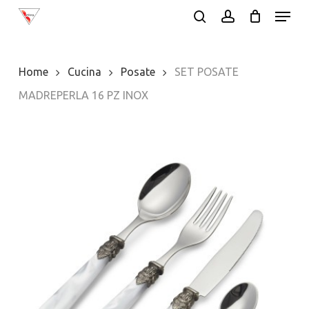
Menu
Skip
search
account
to
Close
main
Menu
Home
Cucina
Posate
SET POSATE
content
MADREPERLA 16 PZ INOX