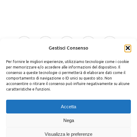
originale
attuale
era:
è:
49.90 €.
45.00 €.
facebook
google-
instagram
whatsapp
tiktok
plus
Gestisci Consenso
Per fornire le migliori esperienze, utilizziamo tecnologie come i cookie
phone
email
per memorizzare e/o accedere alle informazioni del dispositivo. Il
consenso a queste tecnologie ci permetterà di elaborare dati come il
comportamento di navigazione o ID unici su questo sito. Non
acconsentire o ritirare il consenso può influire negativamente su alcune
caratteristiche e funzioni.
Bellino Regali Avola srls
P.zza Vittorio Veneto 30 – 96012 Avola (SR)
Accetta
P.iva 02037400898
Privacy Policy
|
Cookie Policy
|
Termini e Condizioni
|
Richiedi
Nega
Dati
Visualizza le preferenze
© Bellino Regali Avola | Styled by
salvorubino.it