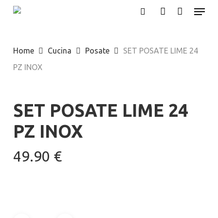
Menu
Skip
search
account
to
main
Home
Cucina
Posate
SET POSATE LIME 24
content
PZ INOX
SET POSATE LIME 24
PZ INOX
49.90
€