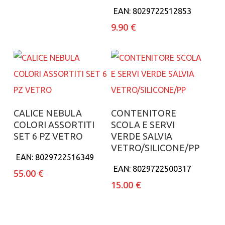
EAN:
8029722512853
9.90
€
Aggiungi al carrello
Aggiungi al carrello
CALICE NEBULA
CONTENITORE
COLORI ASSORTITI
SCOLA E SERVI
SET 6 PZ VETRO
VERDE SALVIA
VETRO/SILICONE/PP
EAN:
8029722516349
EAN:
8029722500317
55.00
€
15.00
€