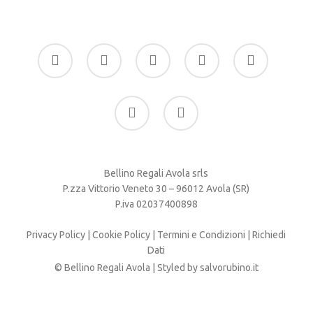
facebook
google-
instagram
whatsapp
tiktok
plus
phone
email
Bellino Regali Avola srls
P.zza Vittorio Veneto 30 – 96012 Avola (SR)
P.iva 02037400898
Privacy Policy
|
Cookie Policy
|
Termini e Condizioni
|
Richiedi
Dati
© Bellino Regali Avola | Styled by
salvorubino.it