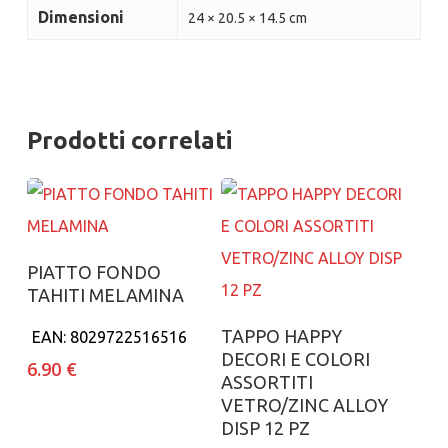
Dimensioni
24 × 20.5 × 14.5 cm
Prodotti correlati
Aggiungi al carrello
PIATTO FONDO
TAHITI MELAMINA
Aggiungi al carrello
TAPPO HAPPY
EAN:
8029722516516
DECORI E COLORI
6.90
€
ASSORTITI
VETRO/ZINC ALLOY
DISP 12 PZ