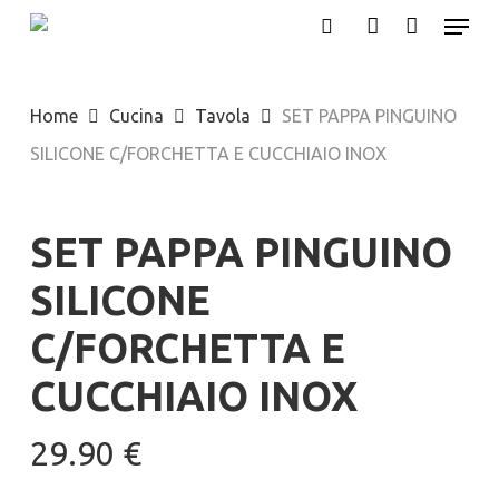
Menu
Skip
search
account
to
main
Home
Cucina
Tavola
SET PAPPA PINGUINO
content
SILICONE C/FORCHETTA E CUCCHIAIO INOX
SET PAPPA PINGUINO
SILICONE
C/FORCHETTA E
CUCCHIAIO INOX
29.90
€