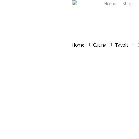
Home
Shop
Skip
to
main
content
Home
Cucina
Tavola