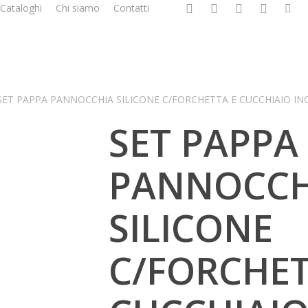
facebook
google-
instagram
whatsapp
tiktok
p
Cataloghi
Chi siamo
Contatti
plus
SET PAPPA PANNOCCHIA SILICONE C/FORCHETTA E CUCCHIAIO IN
SET PAPPA
PANNOCCH
SILICONE
C/FORCHET