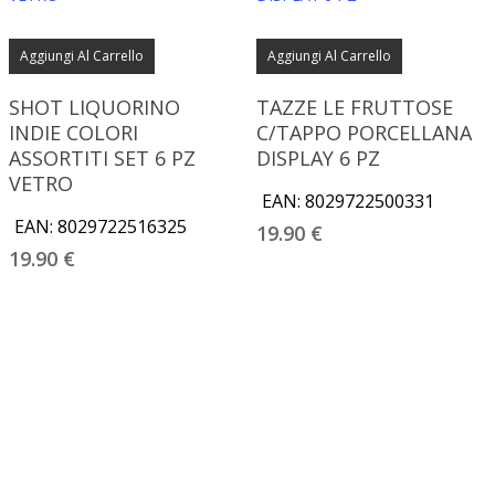
Aggiungi Al Carrello
Aggiungi Al Carrello
SHOT LIQUORINO
TAZZE LE FRUTTOSE
INDIE COLORI
C/TAPPO PORCELLANA
ASSORTITI SET 6 PZ
DISPLAY 6 PZ
VETRO
EAN:
8029722500331
EAN:
8029722516325
19.90
€
19.90
€