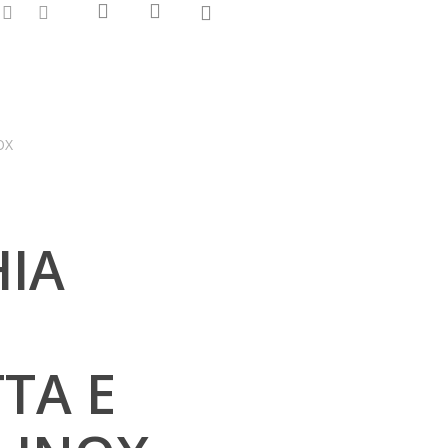
0
search
account
hone
email
OX
IA
TA E