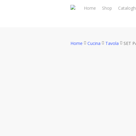
Skip
Home
Shop
Catalogh
to
main
content
Home
Cucina
Tavola
SET P