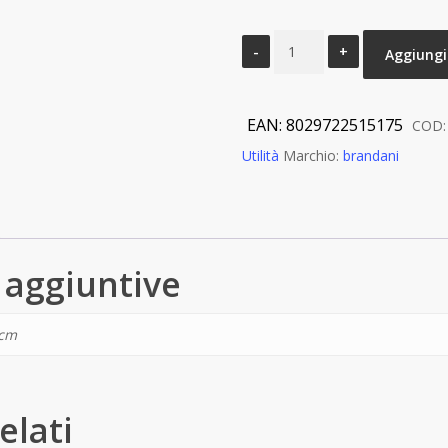
SET
Aggiungi 
PAPPA
GNAM
TIFFANY
EAN:
8029722515175
COD
SET
Utilità
Marchio:
brandani
4
PZ
SILICONE
quantità
 aggiuntive
 cm
elati