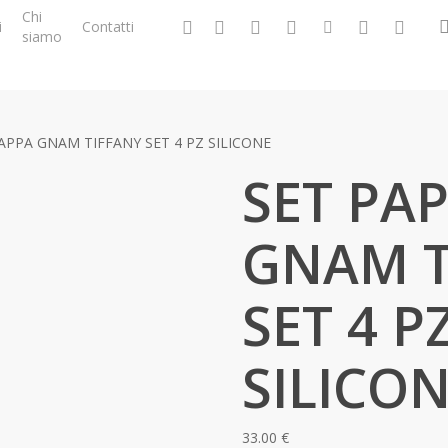
Chi
facebook
google-
instagram
whatsapp
tiktok
phone
email
i
Contatti
siamo
plus
APPA GNAM TIFFANY SET 4 PZ SILICONE
SET PA
GNAM T
SET 4 P
SILICO
33.00
€