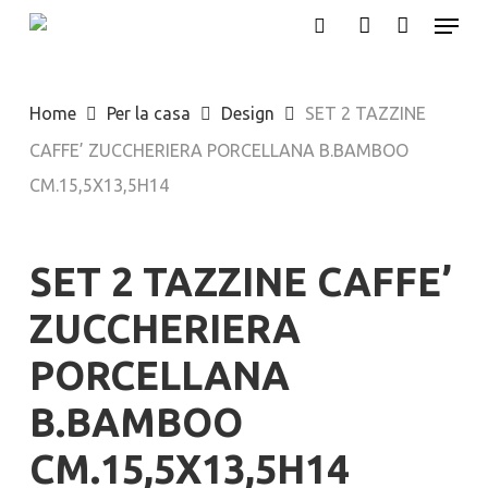
Menu
Skip
search
account
to
main
Home
Per la casa
Design
SET 2 TAZZINE
content
CAFFE’ ZUCCHERIERA PORCELLANA B.BAMBOO
CM.15,5X13,5H14
SET 2 TAZZINE CAFFE’
ZUCCHERIERA
PORCELLANA
B.BAMBOO
CM.15,5X13,5H14