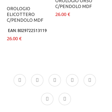
OROLOGIO ORSO
C/PENDOLO MDF
Aggiungi al carrello
OROLOGIO
26.00
€
ELICOTTERO
C/PENDOLO MDF
EAN:
8029722513119
26.00
€
facebook
google-
instagram
whatsapp
tiktok
plus
phone
email