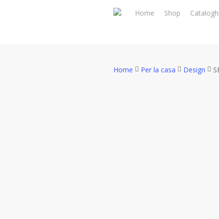
Skip
Home
Shop
Catalogh
to
main
content
Home
Per la casa
Design
S