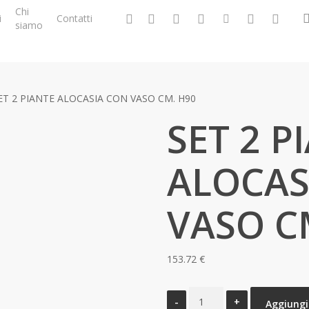
Chi
facebook
google-
instagram
whatsapp
tiktok
phone
email
i
Contatti
siamo
plus
ET 2 PIANTE ALOCASIA CON VASO CM. H90
SET 2 P
ALOCAS
VASO C
153.72
€
SET
Aggiungi 