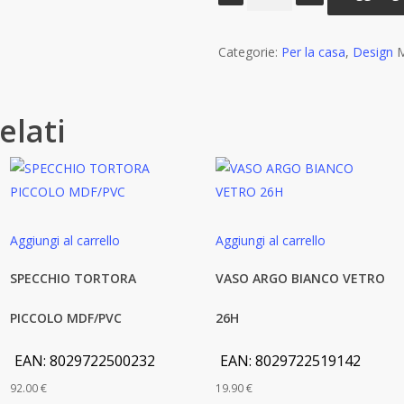
2
PIANTE
Categorie:
ALOCASIA
Per la casa
,
Design
M
CON
VASO
elati
CM.
H90
quantità
Aggiungi al carrello
Aggiungi al carrello
SPECCHIO TORTORA
VASO ARGO BIANCO VETRO
PICCOLO MDF/PVC
26H
EAN:
8029722500232
EAN:
8029722519142
92.00
€
19.90
€