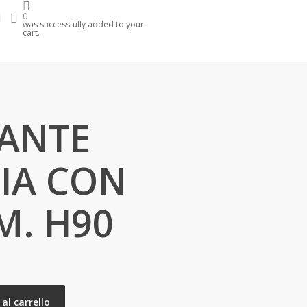
search
account
0
was successfully added to your
cart.
IANTE
IA CON
M. H90
al carrello