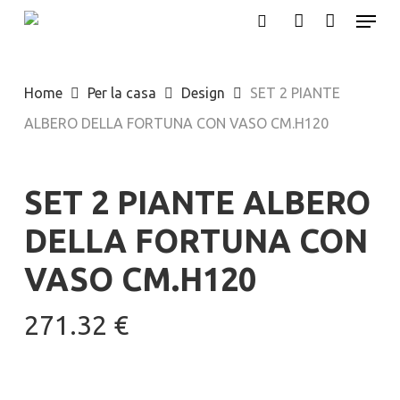
Menu
Skip
search
account
to
main
Home
Per la casa
Design
SET 2 PIANTE
content
ALBERO DELLA FORTUNA CON VASO CM.H120
SET 2 PIANTE ALBERO
DELLA FORTUNA CON
VASO CM.H120
271.32
€