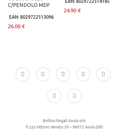
EAN:
8029722514185
C/PENDOLO MDF
24.90
€
EAN:
8029722513096
26.00
€
facebook
google-
instagram
whatsapp
tiktok
plus
phone
email
Bellino Regali Avola srls
P.zza Vittorio Veneto 30 – 96012 Avola (SR)