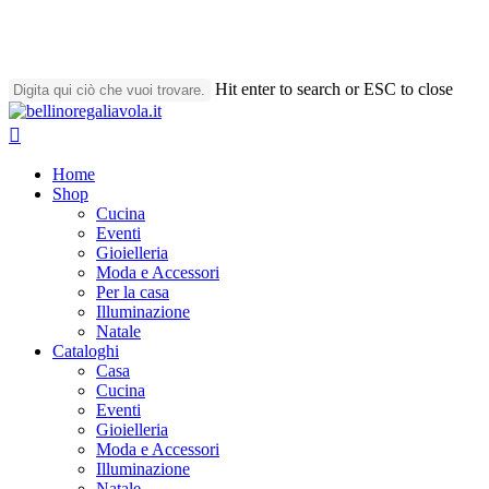
Skip
to
main
content
Hit enter to search or ESC to close
Close
Search
search
account
Menu
Home
Shop
Cucina
Eventi
Gioielleria
Moda e Accessori
Per la casa
Illuminazione
Natale
Cataloghi
Casa
Cucina
Eventi
Gioielleria
Moda e Accessori
Illuminazione
Natale