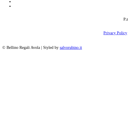
phone
email
P.
Privacy Policy
© Bellino Regali Avola | Styled by
salvorubino.it