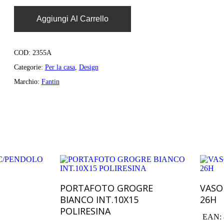
Aggiungi Al Carrello
COD:
2355A
Categorie:
Per la casa
,
Design
Marchio:
Fantin
Carrello
Aggiungi Al Carrello
PORTAFOTO GROGRE
VASO
BIANCO INT.10X15
26H
POLIRESINA
EAN: