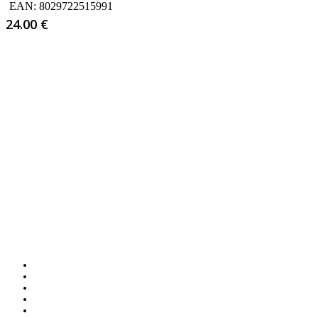
EAN:
8029722515991
24.00
€
facebook
google-
plus
instagram
whatsapp
tiktok