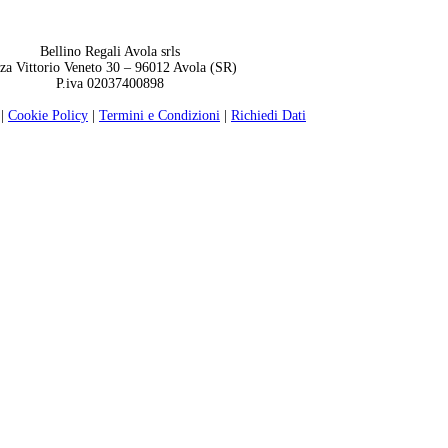
Bellino Regali Avola srls
zza Vittorio Veneto 30 – 96012 Avola (SR)
P.iva 02037400898
|
Cookie Policy
|
Termini e Condizioni
|
Richiedi Dati