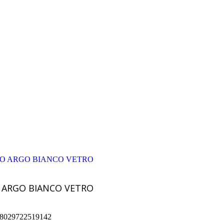
Aggiungi Al Carrello
 ARGO BIANCO VETRO
8029722519142