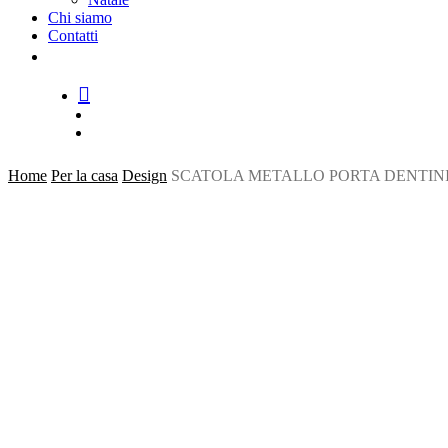
Chi siamo
Contatti
facebook
google-
instagram
whatsapp
tiktok
phone
email
plus
search
account
Home
Per la casa
Design
SCATOLA METALLO PORTA DENTINI 