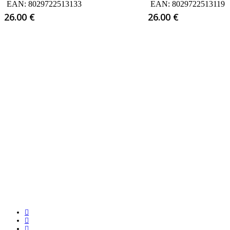
EAN:
8029722513133
EAN:
8029722513119
26.00
€
26.00
€
facebook
google-
plus
instagram