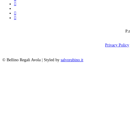
whatsapp
tiktok
phone
email
P.
Privacy Policy
© Bellino Regali Avola | Styled by
salvorubino.it