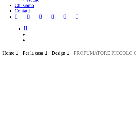
Chi siamo
Contatti
facebook
google-
instagram
whatsapp
tiktok
phone
email
plus
search
account
Home
Per la casa
Design
PROFUMATORE PICCOLO 