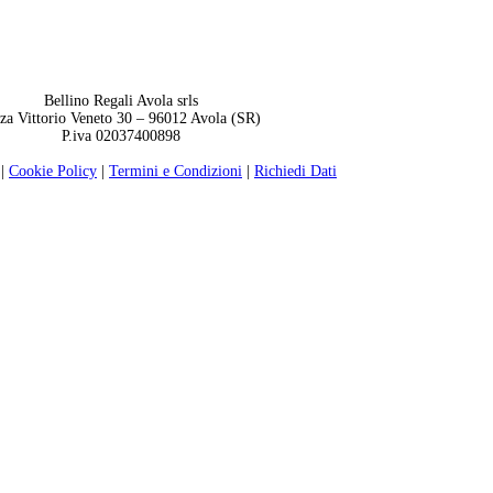
Bellino Regali Avola srls
zza Vittorio Veneto 30 – 96012 Avola (SR)
P.iva 02037400898
|
Cookie Policy
|
Termini e Condizioni
|
Richiedi Dati