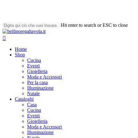
Skip
to
main
content
Hit enter to search or ESC to close
Close
Search
search
account
Menu
Home
Shop
Cucina
Eventi
Gioielleria
Moda e Accessori
Per la casa
Illuminazione
Natale
Cataloghi
Casa
Cucina
Eventi
Gioielleria
Moda e Accessori
Illuminazione
Natale