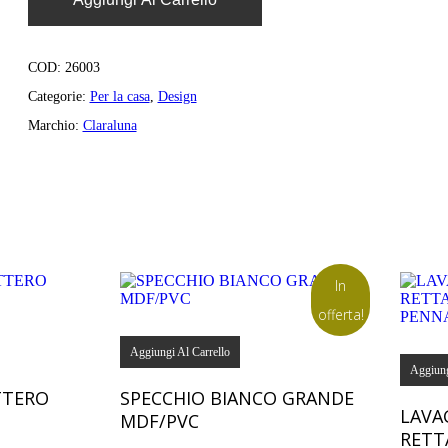
COD:
26003
Categorie:
Per la casa
,
Design
Marchio:
Claraluna
In
offerta!
Aggiungi Al Carrello
Aggiung
TTERO
SPECCHIO BIANCO GRANDE
LAVA
MDF/PVC
RETT