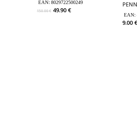
EAN:
8029722500249
PENN
Il
Il
49.90
€
150.00
€
EAN:
prezzo
prezzo
9.00
originale
attuale
era:
è:
150.00 €.
49.90 €.